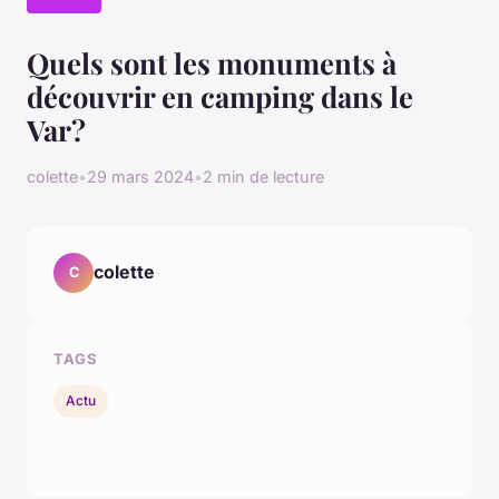
Quels sont les monuments à
découvrir en camping dans le
Var?
colette
•
29 mars 2024
•
2 min de lecture
colette
C
TAGS
Actu