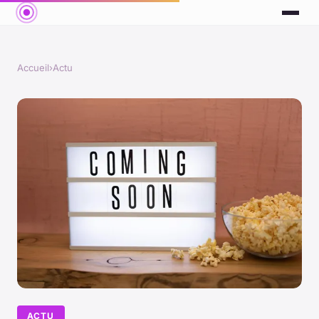
Accueil
›
Actu
ACTU