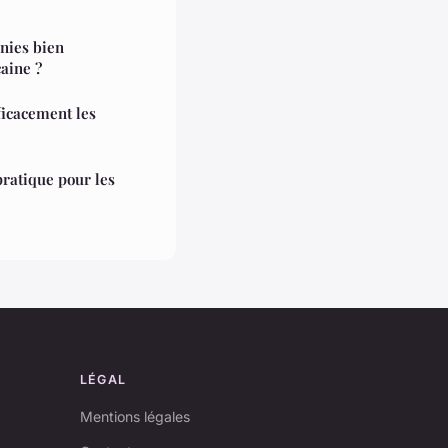
nies bien
aine ?
ficacement les
 pratique pour les
LÉGAL
Mentions légales