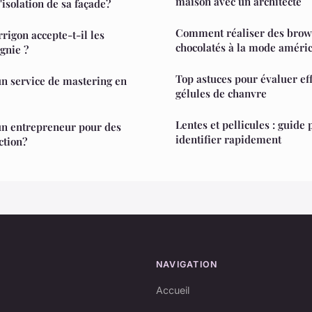
maison avec un architecte
isolation de sa façade?
Comment réaliser des brow
igon accepte-t-il les
chocolatés à la mode améric
gnie ?
Top astuces pour évaluer ef
n service de mastering en
gélules de chanvre
Lentes et pellicules : guide
n entrepreneur pour des
identifier rapidement
ction?
NAVIGATION
Accueil