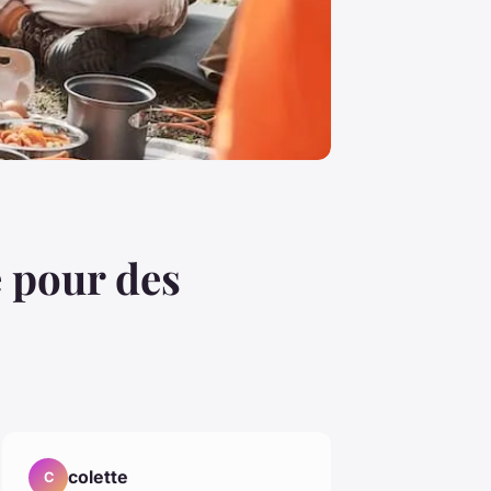
e pour des
colette
C