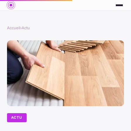
Accueil
›
Actu
ACTU