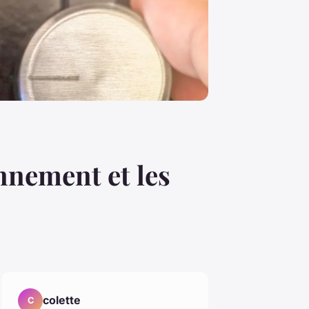
nnement et les
colette
C