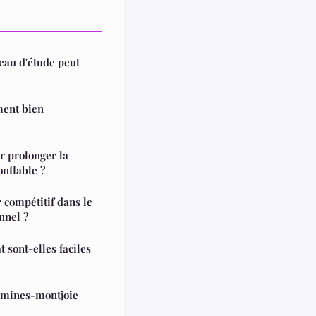
au d'étude peut
ment bien
r prolonger la
onflable ?
compétitif dans le
nnel ?
t sont-elles faciles
tamines-montjoie