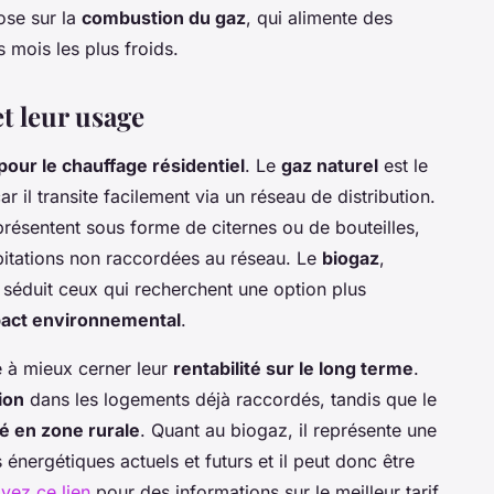
pose sur la
combustion du gaz
, qui alimente des
s mois les plus froids.
et leur usage
 pour le chauffage résidentiel
. Le
gaz naturel
est le
 il transite facilement via un réseau de distribution.
résentent sous forme de citernes ou de bouteilles,
bitations non raccordées au réseau. Le
biogaz
,
 séduit ceux qui recherchent une option plus
act environnemental
.
 à mieux cerner leur
rentabilité sur le long terme
.
tion
dans les logements déjà raccordés, tandis que le
ité en zone rurale
. Quant au biogaz, il représente une
 énergétiques actuels et futurs et il peut donc être
ivez ce lien
pour des informations sur le meilleur tarif