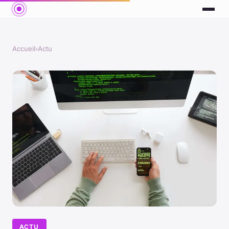
Accueil
›
Actu
ACTU