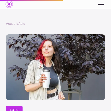
Accueil
›
Actu
ACTU