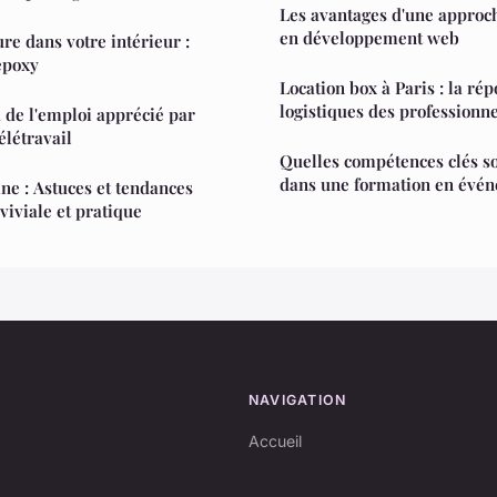
Les avantages d'une approc
en développement web
re dans votre intérieur :
 époxy
Location box à Paris : la ré
logistiques des professionne
 de l'emploi apprécié par
élétravail
Quelles compétences clés s
dans une formation en évén
ine : Astuces et tendances
viviale et pratique
NAVIGATION
Accueil