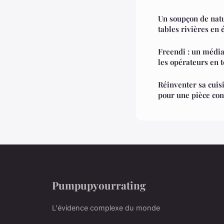
Un soupçon de natu
tables rivières en
Freendi : un média
les opérateurs en t
Réinventer sa cuis
pour une pièce con
Pumpupyourrating
L'évidence complexe du monde