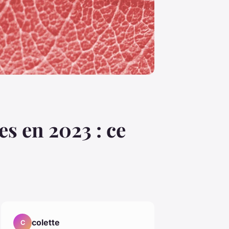
es en 2023 : ce
colette
C