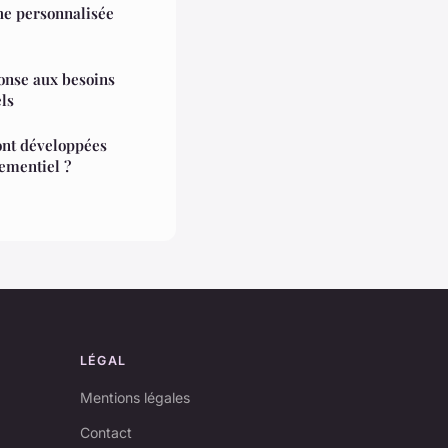
he personnalisée
ponse aux besoins
ls
ont développées
ementiel ?
LÉGAL
Mentions légales
Contact