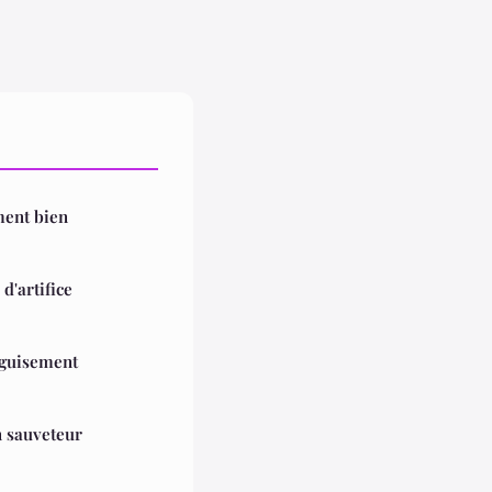
ment bien
d'artifice
éguisement
n sauveteur