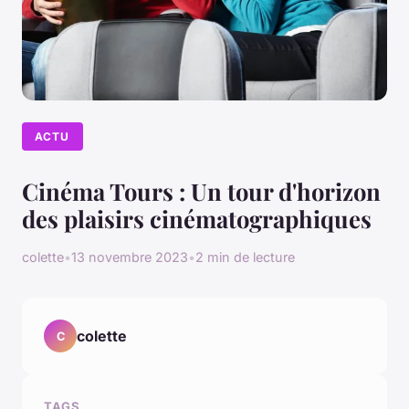
ACTU
Cinéma Tours : Un tour d'horizon
des plaisirs cinématographiques
colette
•
13 novembre 2023
•
2 min de lecture
colette
C
TAGS