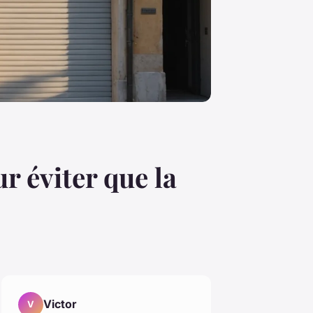
r éviter que la
Victor
V