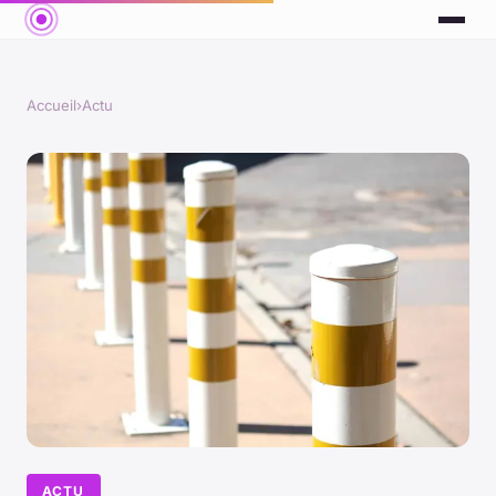
Accueil
›
Actu
ACTU