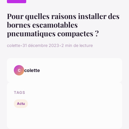
Pour quelles raisons installer des
bornes escamotables
pneumatiques compactes ?
colette
•
31 décembre 2023
•
2 min de lecture
colette
C
TAGS
Actu