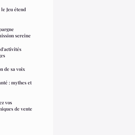
le Jeu étend
épargne
mission sereine
d'activités
ges
n de sa voix
anté : mythes et
ez vos
niques de vente