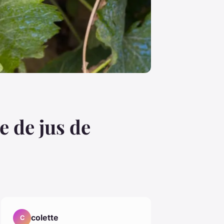
e de jus de
colette
C