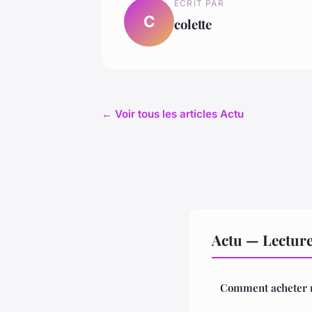
ECRIT PAR
C
colette
← Voir tous les articles Actu
Actu — Lectur
Comment acheter m