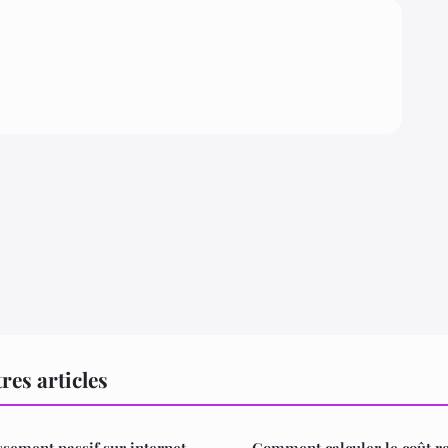
res articles
ssement passif sur internet
Comment calculer le coût rel