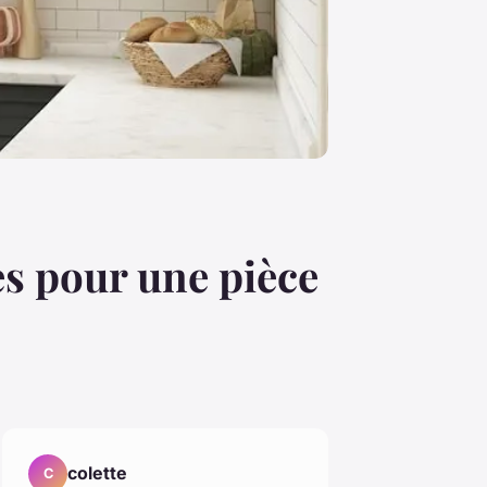
es pour une pièce
colette
C