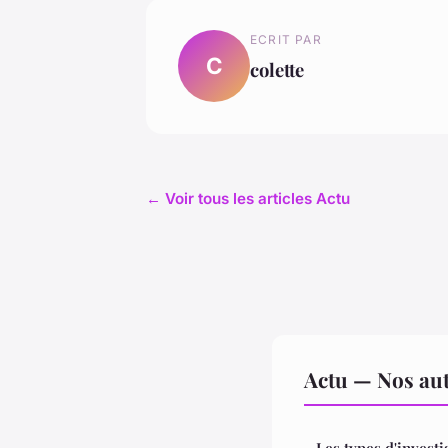
ECRIT PAR
C
colette
← Voir tous les articles Actu
Actu — Nos aut
Les types d'investi