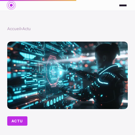
Accueil
›
Actu
ACTU