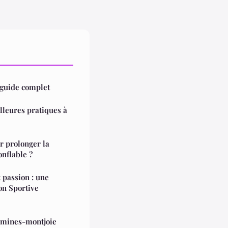
 guide complet
lleures pratiques à
r prolonger la
onflable ?
 passion : une
on Sportive
tamines-montjoie