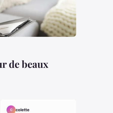
our de beaux
colette
C