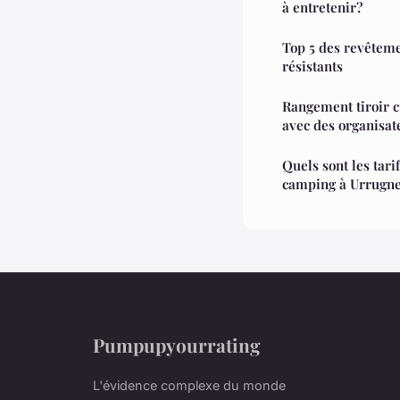
à entretenir?
Top 5 des revêteme
résistants
Rangement tiroir c
avec des organisat
Quels sont les tar
camping à Urrugne
Pumpupyourrating
L'évidence complexe du monde