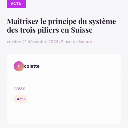
ACTU
Maîtrisez le principe du système
des trois piliers en Suisse
colette
•
21 décembre 2023
•
2 min de lecture
colette
C
TAGS
Actu