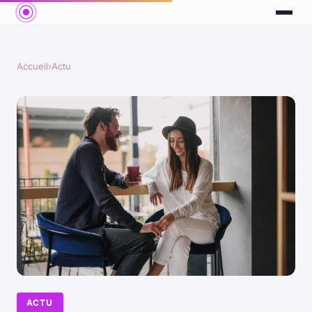
Accueil
›
Actu
ACTU